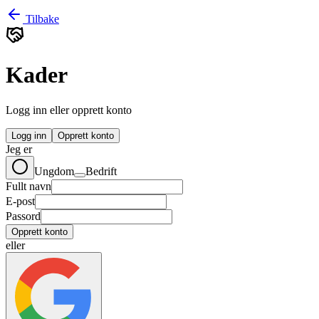
Tilbake
Kader
Logg inn eller opprett konto
Logg inn
Opprett konto
Jeg er
Ungdom
Bedrift
Fullt navn
E-post
Passord
Opprett konto
eller